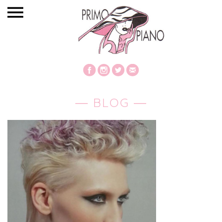
― BLOG ―