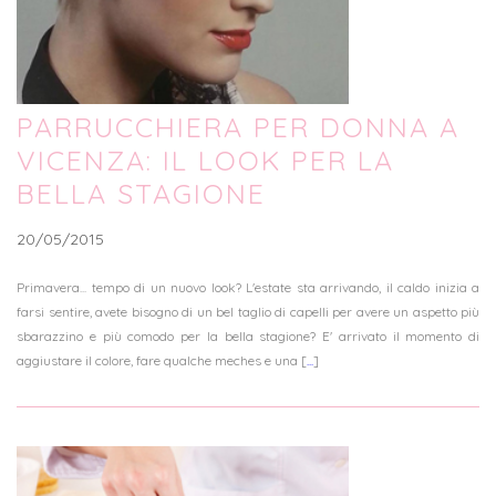
PARRUCCHIERA PER DONNA A
VICENZA: IL LOOK PER LA
BELLA STAGIONE
20/05/2015
Primavera... tempo di un nuovo look? L'estate sta arrivando, il caldo inizia a
farsi sentire, avete bisogno di un bel taglio di capelli per avere un aspetto più
sbarazzino e più comodo per la bella stagione? E' arrivato il momento di
aggiustare il colore, fare qualche meches e una [
...
]