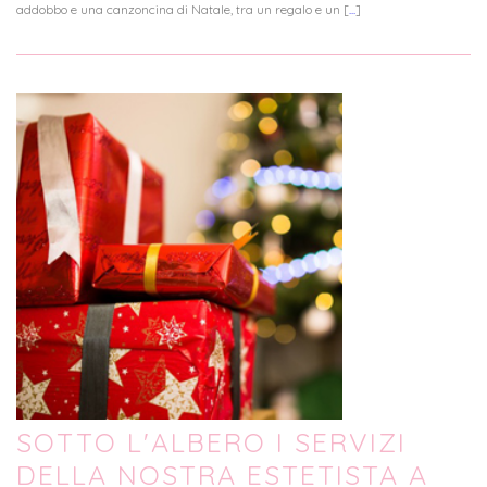
addobbo e una canzoncina di Natale, tra un regalo e un [
...
]
SOTTO L'ALBERO I SERVIZI
DELLA NOSTRA ESTETISTA A