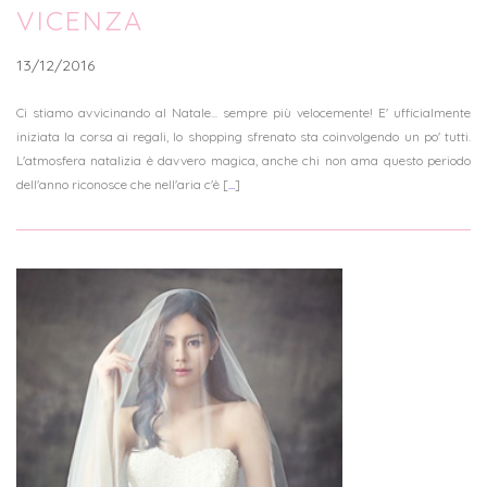
VICENZA
13/12/2016
Ci stiamo avvicinando al Natale... sempre più velocemente! E' ufficialmente
iniziata la corsa ai regali, lo shopping sfrenato sta coinvolgendo un po' tutti.
L'atmosfera natalizia è davvero magica, anche chi non ama questo periodo
dell'anno riconosce che nell'aria c'è [
...
]