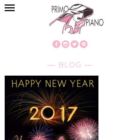
― BLOG ―