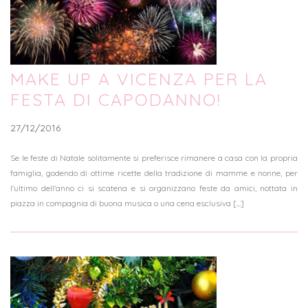
MAKE UP A VICENZA PER LA
FESTA DI CAPODANNO!
27/12/2016
Se le feste di Natale solitamente si preferisce rimanere a casa con la propria
famiglia, godendo di ottime ricette della tradizione di mamme e nonne, per
l'ultimo dell'anno ci si scatena e si organizzano feste da amici, nottata in
piazza in compagnia di buona musica o una cena esclusiva [
...
]