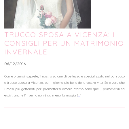
TRUCCO SPOSA A VICENZA: I
CONSIGLI PER UN MATRIMONIO
INVERNALE
06/12/2016
Come oramai saprete, il nostro salone di bellezza è specializzato nel parrucco
e trucco sposa a Vicenza, per il giorno più bello della vostra vita. Se è vero che
i mesi più gettonati per promettersi amore eterno sono quelli primaverili ed
estivi, anche l'inverno non è da meno, la magia [
...
]