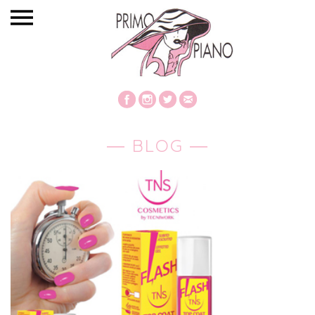
― BLOG ―