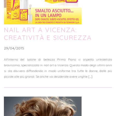
NAIL ART A VICENZA:
CREATIVITÀ E SICUREZZA
29/04/2015
All'interno del salone di bellezza Primo Piano vi aspetta un'estetista
bravissima, specializzata in nail art a Vicenza. Questa moda degli ultimi anni
si sta davvero diffondendo in modo uniforme tra tutte le donne, dalle più
piccole alle più grandi. Se anche voi desiderate avere unghie [
...
]