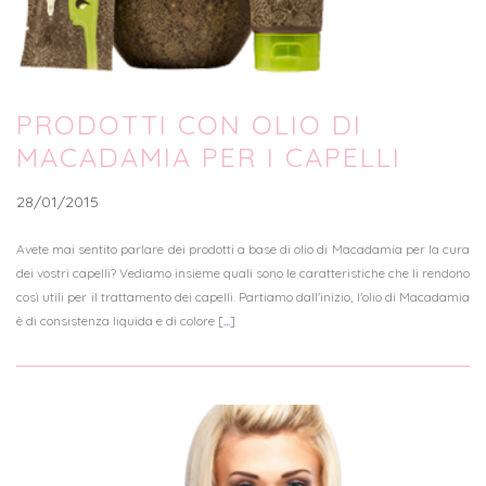
PRODOTTI CON OLIO DI
MACADAMIA PER I CAPELLI
28/01/2015
Avete mai sentito parlare dei prodotti a base di olio di Macadamia per la cura
dei vostri capelli? Vediamo insieme quali sono le caratteristiche che li rendono
così utili per il trattamento dei capelli. Partiamo dall'inizio, l'olio di Macadamia
è di consistenza liquida e di colore [
...
]