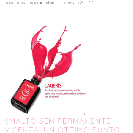
piccola pausa e dedicarsi al proprio benessere. Oggi [
...
]
SMALTO SEMIPERMANENTE
VICENZA: UN OTTIMO PUNTO