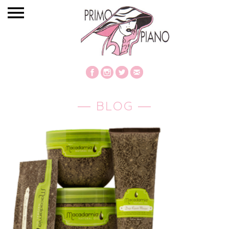
― BLOG ―